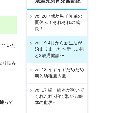
歳差兄弟育児奮闘記
vol.20 7歳差男子兄弟の
夏休み！それぞれの成
長！！
vol.19 4月から新生活が
っていた
始まりました〜新しい園
と3歳児健診〜
なり悩み
vol.18 イヤイヤだめだめ
期と幼稚園入園
vol.17 続・絵本が繋いで
くれた絆~柏で繋がる絵
通って
本の世界~