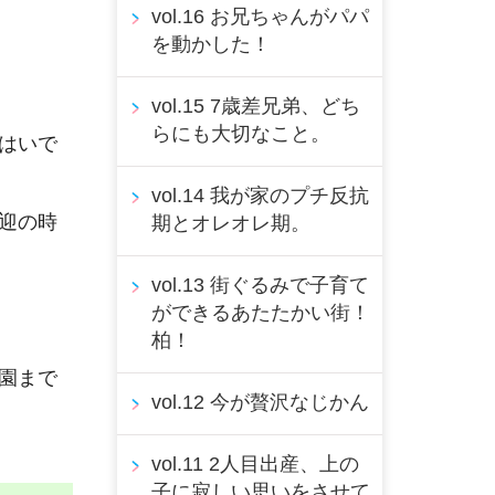
vol.16 お兄ちゃんがパパ
を動かした！
vol.15 7歳差兄弟、どち
らにも大切なこと。
はいで
vol.14 我が家のプチ反抗
迎の時
期とオレオレ期。
vol.13 街ぐるみで子育て
ができるあたたかい街！
柏！
園まで
vol.12 今が贅沢なじかん
vol.11 2人目出産、上の
子に寂しい思いをさせて