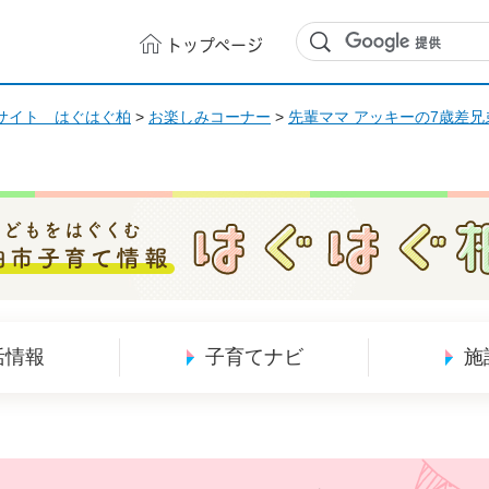
トップ
ページ
サイト はぐはぐ柏
>
お楽しみコーナー
>
先輩ママ アッキーの7歳差
どもをはぐくむ 柏市子育て情報 はぐはぐ柏
活情報
子育てナビ
施