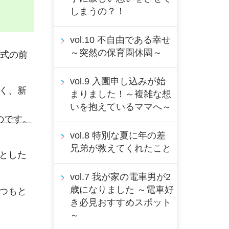
しまうの？！
vol.10 不自由である幸せ
～突然の保育園休園～
園式の前
vol.9 入園申し込みが始
く、新
まりました！～複雑な想
いを抱えているママへ～
のです。
vol.8 特別な夏に年の差
兄弟が教えてくれたこと
とした
vol.7 我が家の電車男が2
歳になりました ～電車好
つもと
き必見おすすめスポット
～