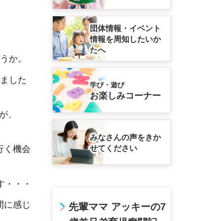
団体情報・イベント
情報を周知したいか
たへ
ょうか。
りました
学び・遊び
お楽しみコーナー
が、
みなさんの声をきか
せてください
行く機会
す・・・
間に感じ
先輩ママ アッキーの7