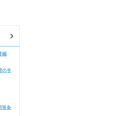
要綱
開の手
開等条