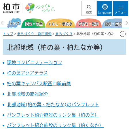
柏市 つづくを、
検索
Language
メニュー
つなぐ。
トップ
防災・安全
くらし・手続き
子育て・教育
健康・医療・福
トップ
>
まちづくり・都市開発
>
まちづくり
> 北部地域（柏の葉・柏た
なか等）
北部地域（柏の葉・柏たなか等）
環境コンビニステーション
柏の葉アクアテラス
柏の葉キャンパス駅西口駅前線
北部地域の施設紹介
北部地域(柏の葉・柏たなか)のパンフレット
パンフレット紹介施設のリンク集（柏の葉）
パンフレット紹介施設のリンク集（柏たなか）