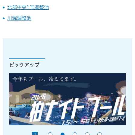
北部中央1号調整池
川端調整池
ピックアップ