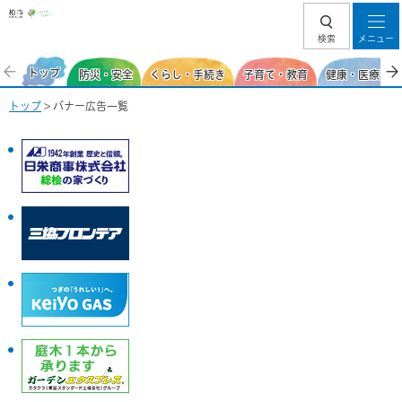
柏市
検索
メニュー
トップ
防災・安全
くらし・手続き
子育て・教育
健康・医療・福
トップ
> バナー広告一覧