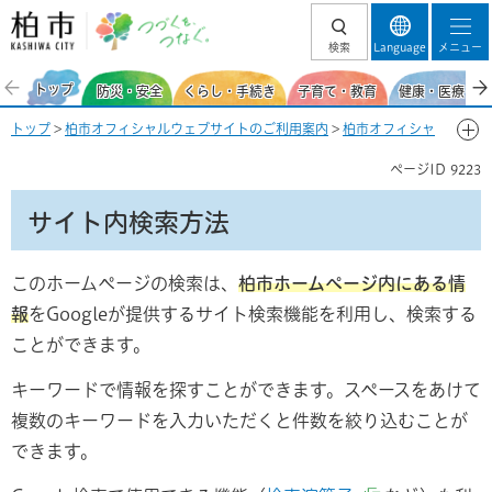
柏市 つづくを、
検索
Language
メニュー
つなぐ。
トップ
防災・安全
くらし・手続き
子育て・教育
健康・医療・福
トップ
>
柏市オフィシャルウェブサイトのご利用案内
>
柏市オフィシャ
ルウェブサイトの使い方
> サイト内検索方法
ページID
9223
サイト内検索方法
このホームページの検索は、
柏市ホームページ内にある情
報
をGoogleが提供するサイト検索機能を利用し、検索する
ことができます。
キーワードで情報を探すことができます。スペースをあけて
複数のキーワードを入力いただくと件数を絞り込むことが
できます。