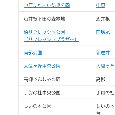
中原ふれあい防災公園
中原
酒井根下田の森緑地
酒井根
柏リフレッシュ公園
南増尾
（リフレッシュプラザ柏）
南部公園
新逆井
大津ヶ丘中央公園
大津ヶ丘
高柳でんしゃ公園
高柳
手賀の杜中央公園
手賀の杜
しいの木公園
しいの木
台