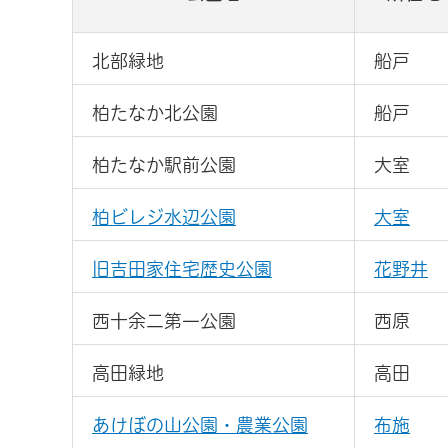
北部緑地
船戸
柏たなか北公園
船戸
柏たなか駅前公園
大室
柏ビレジ水辺公園
大室
旧吉田家住宅歴史公園
花野井
西十余二第一公園
西原
高田緑地
高田
あけぼの山公園・農業公園
布施