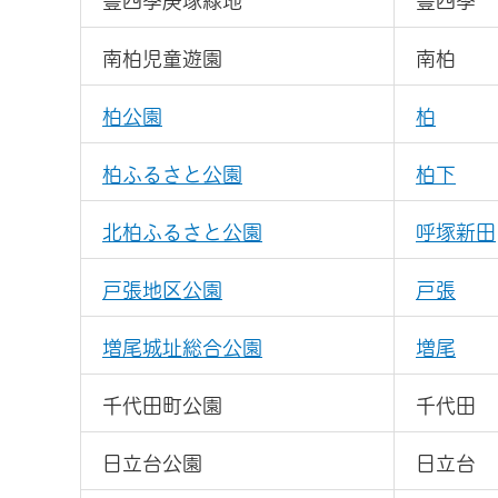
豊四季庚塚緑地
豊四季
南柏児童遊園
南柏
柏公園
柏
柏ふるさと公園
柏下
北柏ふるさと公園
呼塚新田
戸張地区公園
戸張
増尾城址総合公園
増尾
千代田町公園
千代田
日立台公園
日立台