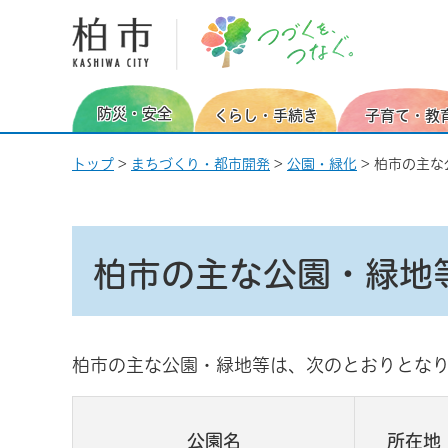
柏市 つづくを、つなぐ。
防災・安全
くらし・手続き
子育て・教
トップ
>
まちづくり・都市開発
>
公園・緑化
> 柏市の主
柏市の主な公園・緑地
柏市の主な公園・緑地等は、次のとおりとな
公園名
所在地