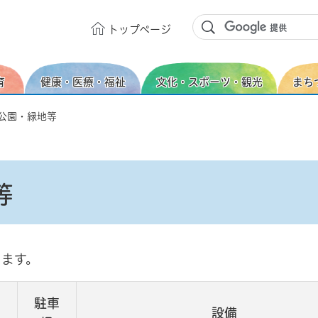
トップ
ページ
育
健康・医療・福祉
文化・スポーツ・観光
まち
な公園・緑地等
等
ります。
駐車
設備