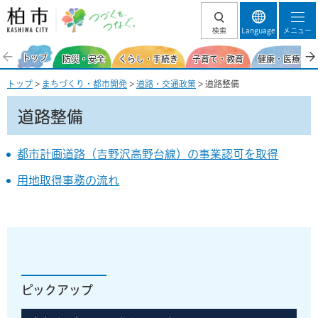
柏市 つづくを、
検索
Language
メニュー
つなぐ。
トップ
防災・安全
くらし・手続き
子育て・教育
健康・医療・福
トップ
>
まちづくり・都市開発
>
道路・交通政策
> 道路整備
道路整備
都市計画道路（吉野沢高野台線）の事業認可を取得
用地取得事務の流れ
ピックアップ