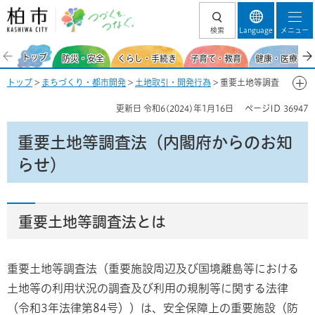
柏市 つづくを、
検索
Language
メニュー
つなぐ。
トップ
防災・安全
くらし・手続き
子育て・教育
健康・医療・福
トップ
>
まちづくり・都市開発
>
土地取引・開発行為
> 重要土地等調査
法（内閣府からのお知らせ）
更新日
令和6(2024)年1月16日
ページID
36947
重要土地等調査法（内閣府からのお知
らせ）
重要土地等調査法とは
重要土地等調査法（重要施設周辺及び国境離島等における
土地等の利用状況の調査及び利用の規制等に関する法律
（令和3年法律第84号））は、安全保障上の重要施設（防