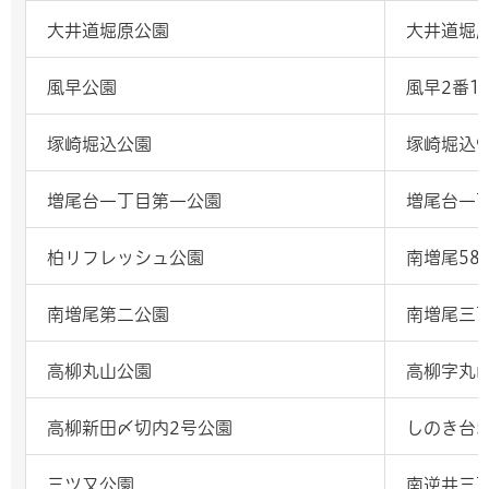
大井道堀原公園
大井道堀原
風早公園
風早2番1
塚崎堀込公園
塚崎堀込9
増尾台一丁目第一公園
増尾台一丁
柏リフレッシュ公園
南増尾58
南増尾第二公園
南増尾三丁
高柳丸山公園
高柳字丸山
高柳新田〆切内2号公園
しのき台5
三ツ又公園
南逆井三丁