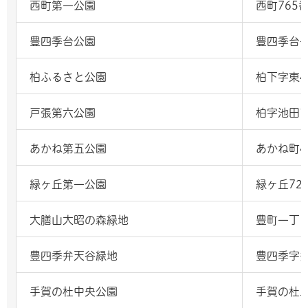
西町第一公園
西町765番
豊四季台公園
豊四季台一
柏ふるさと公園
柏下字東4
戸張第六公園
柏字池田1
あかね第五公園
あかね町4
緑ヶ丘第一公園
緑ヶ丘723
大膳山大昭の森緑地
豊町一丁目
豊四季弁天谷緑地
豊四季字弁
手賀の杜中央公園
手賀の杜三