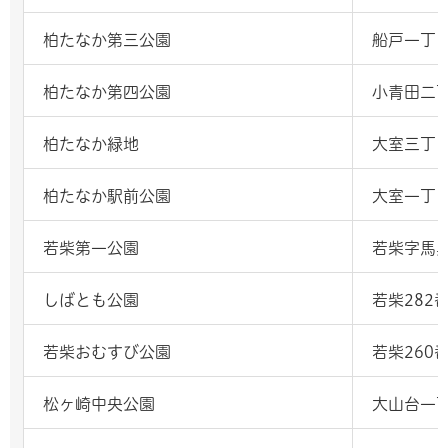
柏たなか第三公園
船戸一丁目
柏たなか第四公園
小青田二
柏たなか緑地
大室三丁目
柏たなか駅前公園
大室一丁
若柴第一公園
若柴字馬具
しばとも公園
若柴282
若柴おむすび公園
若柴260
松ヶ崎中央公園
大山台一丁