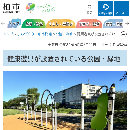
柏市 つづくを、
検索
Language
メニュー
つなぐ。
トップ
防災・安全
くらし・手続き
子育て・教育
健康・医療・福
トップ
>
まちづくり・都市開発
>
公園・緑化
> 健康遊具が設置されてい
る公園・緑地
更新日
令和8(2026)年6月11日
ページID
45894
健康遊具が設置されている公園・緑地