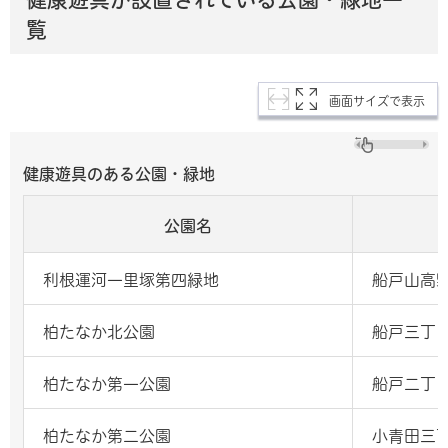
覧
画面サイズで表示
健康遊具のある公園・緑地
公園名
利根運河一里塚第四緑地
船戸山高
柏たなか北公園
船戸三丁目
柏たなか第一公園
船戸二丁目
柏たなか第二公園
小青田三