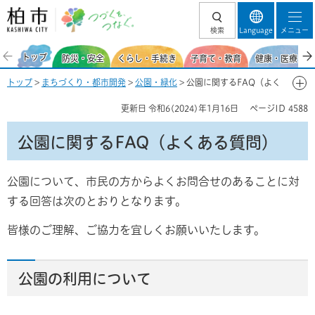
柏市 つづくを、
検索
Language
メニュー
つなぐ。
トップ
防災・安全
くらし・手続き
子育て・教育
健康・医療・福
トップ
>
まちづくり・都市開発
>
公園・緑化
> 公園に関するFAQ（よく
ある質問）
更新日
令和6(2024)年1月16日
ページID
4588
公園に関するFAQ（よくある質問）
公園について、市民の方からよくお問合せのあることに対
する回答は次のとおりとなります。
皆様のご理解、ご協力を宜しくお願いいたします。
公園の利用について