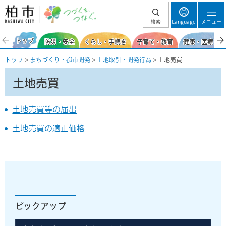
柏市 つづくを、
検索
Language
メニュー
つなぐ。
トップ
防災・安全
くらし・手続き
子育て・教育
健康・医療・福
トップ
>
まちづくり・都市開発
>
土地取引・開発行為
> 土地売買
土地売買
土地売買等の届出
土地売買の適正価格
ピックアップ