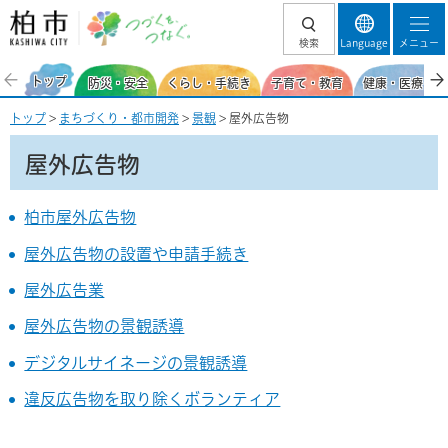
柏市 つづくを、
検索
Language
メニュー
つなぐ。
トップ
防災・安全
くらし・手続き
子育て・教育
健康・医療・福
トップ
>
まちづくり・都市開発
>
景観
> 屋外広告物
屋外広告物
柏市屋外広告物
屋外広告物の設置や申請手続き
屋外広告業
屋外広告物の景観誘導
デジタルサイネージの景観誘導
違反広告物を取り除くボランティア