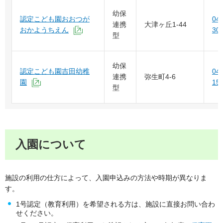
幼保
認定こども園おおつが
04-
連携
大津ヶ丘1-44
おかようちえん
30
（外部サイトへリンク）
型
幼保
認定こども園吉田幼稚
04-
連携
弥生町4-6
園
15
（外部サイトへリンク）
型
入園について
施設の利用の仕方によって、入園申込みの方法や時期が異なりま
す。
1号認定（教育利用）を希望される方は、施設に直接お問い合わ
せください。