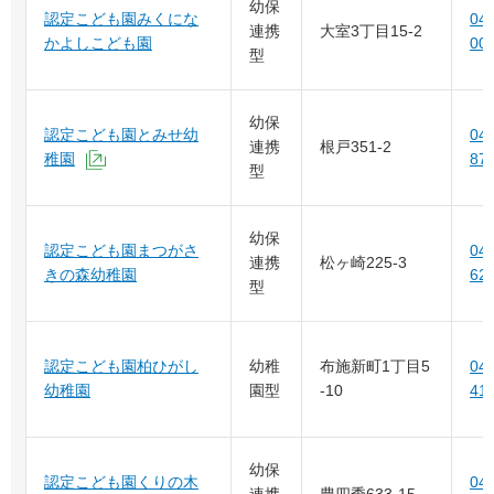
幼保
認定こども園みくにな
04-
連携
大室3丁目15-2
かよしこども園
00
型
幼保
認定こども園とみせ幼
04-
連携
根戸351-2
稚園
87
（外部サイトへリンク）
型
幼保
認定こども園まつがさ
04-
連携
松ヶ崎225-3
きの森幼稚園
62
型
認定こども園柏ひがし
幼稚
布施新町1丁目5
04-
幼稚園
園型
-10
41
幼保
認定こども園くりの木
04-
連携
豊四季633-15