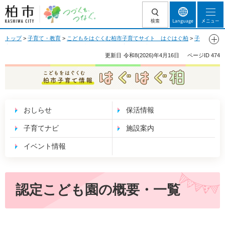
柏市 つづくを、
検索
Language
メニュー
つなぐ。
トップ
>
子育て・教育
>
こどもをはぐくむ柏市子育てサイト はぐはぐ柏
>
子
育てナビ
>
入園・入学関係
>
認定こども園・保育園
> 認定こども園の概要・一
覧
更新日
令和8(2026)年4月16日
ページID
474
こどもをはぐくむ 柏市子育て情報 はぐはぐ
柏
おしらせ
保活情報
子育てナビ
施設案内
イベント情報
認定こども園の概要・一覧