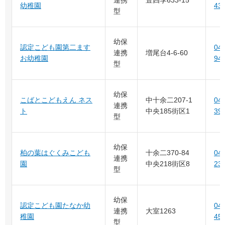
幼稚園
43
型
幼保
認定こども園第二ます
04-
連携
増尾台4-6-60
お幼稚園
94
型
幼保
こばとこどもえん ネス
中十余二207-1
04-
連携
ト
中央185街区1
39
型
幼保
柏の葉はぐくみこども
十余二370-84
04-
連携
園
中央218街区8
23
型
幼保
認定こども園たなか幼
04-
連携
大室1263
稚園
45
型