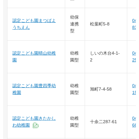
幼保
認定こども園まつばよ
04-
連携
松葉町5-8
うちえん
83
型
認定こども園晴山幼稚
幼稚
しいの木台4-1-
047
園
園型
2
25
認定こども園豊四季幼
幼稚
04-
旭町7-4-58
稚園
園型
15
認定こども園きたかし
幼稚
04-
十余二287-61
わ幼稚園
園型
66
（外部サイトへリンク）