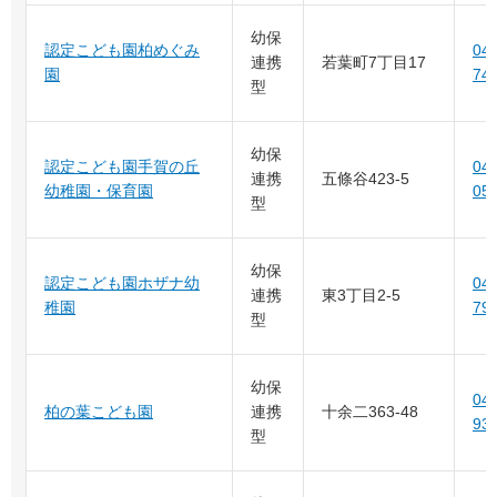
幼保
認定こども園柏めぐみ
04-
連携
若葉町7丁目17
園
74
型
幼保
認定こども園手賀の丘
04-
連携
五條谷423-5
幼稚園・保育園
05
型
幼保
認定こども園ホザナ幼
04-
連携
東3丁目2-5
稚園
79
型
幼保
04-
柏の葉こども園
連携
十余二363-48
93
型