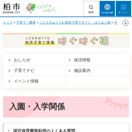
柏市 つづくを、
検索
Language
メニュー
つなぐ。
トップ
>
子育て・教育
>
こどもをはぐくむ柏市子育てサイト はぐはぐ柏
>
子
育てナビ
> 入園・入学関係
こどもをはぐくむ 柏市子育て情報 はぐはぐ
柏
おしらせ
保活情報
子育てナビ
施設案内
イベント情報
入園・入学関係
認可保育園等利用のよくある質問