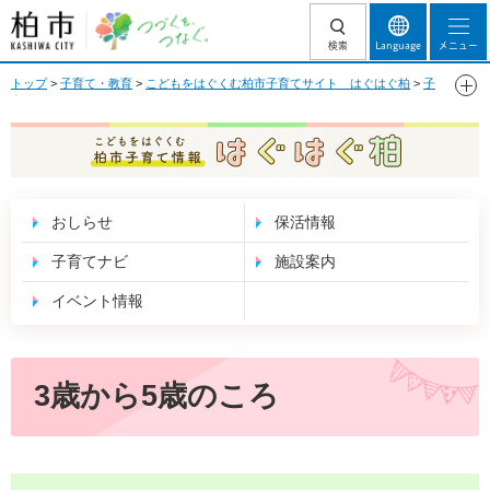
柏市 つづくを、
検索
Language
メニュー
つなぐ。
トップ
>
子育て・教育
>
こどもをはぐくむ柏市子育てサイト はぐはぐ柏
>
子
育てナビ
> 3歳から5歳のころ
こどもをはぐくむ 柏市子育て情報 はぐはぐ
柏
おしらせ
保活情報
子育てナビ
施設案内
イベント情報
3歳から5歳のころ