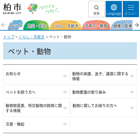
柏市 つづくを、
検索
Language
メニュー
つなぐ。
トップ
防災・安全
くらし・手続き
子育て・教育
健康・医療・福
トップ
>
くらし・手続き
> ペット・動物
ペット・動物
お知らせ
動物の保護、迷子、譲渡に関する
情報
ペットを飼う方へ
動物愛護の取り組み
動物取扱業、特定動物の飼育に関
動物に関してお困りの方へ
する情報
注意・喚起