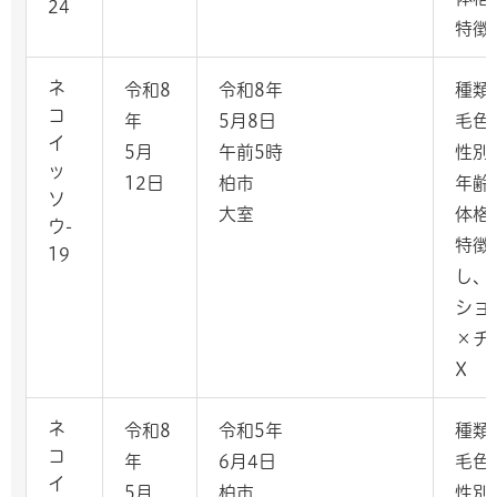
24
特徴
ネ
令和8
令和8年
種類
コ
年
5月8日
毛色
イ
5月
午前5時
性別
ッ
12日
柏市
年齢
ソ
大室
体格
ウ-
特徴
19
し、
ショ
×チ
X
ネ
令和8
令和5年
種類
コ
年
6月4日
毛色
イ
5月
柏市
性別