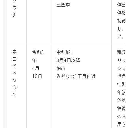
ソ
豊四季
体重
ウ-
体格
9
特徴
し、
い、
ネ
令和8
令和8年
種類
コ
年
3月4日以降
リュ
イ
4月
柏市
ンブ
ッ
10日
みどり台1丁目付近
毛色
ソ
性別
ウ-
年齢
4
体格
特徴
のネ
用(