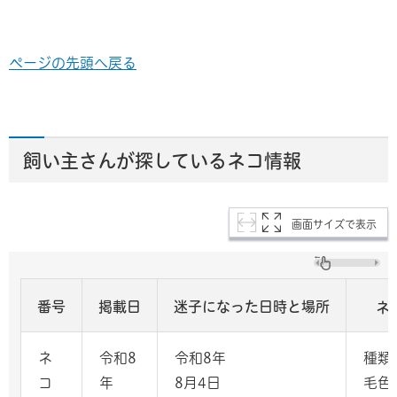
ページの先頭へ戻る
飼い主さんが探しているネコ情報
画面サイズで表示
番号
掲載日
迷子になった日時と場所
ネ
ネ
令和8
令和8年
種類
コ
年
8月4日
毛色