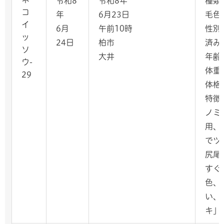
令和8
令和8年
種類
コ
年
6月23日
毛色
イ
6月
午前10時
性別
ッ
24日
柏市
済み
ソ
大井
年齢
ウ-
体重：
29
体格
特徴
ノミ
用、
でツ
尻尾
すぐ
色、
い、
キ」