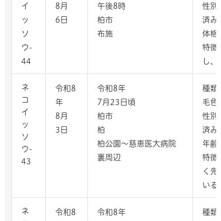
イ
8月
午後8時
性別
ッ
6日
柏市
済み
ソ
布施
体格
ウ-
特徴
44
し、
ネ
令和8
令和8年
種類
コ
年
7月23日頃
毛色
イ
8月
柏市
性別
ッ
3日
柏
済み
ソ
柏公園～慈恵医大病院
年齢
ウ-
裏周辺
特徴
43
く先
いる
ネ
令和8
令和8年
種類