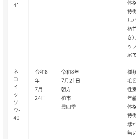
体格
41
特徴
ルバ
柄首
き)
ップ
尾で
ネ
令和8
令和8年
種類
コ
年
7月21日
毛色
イ
7月
朝方
性別
ッ
24日
柏市
年齢
ソ
豊四季
体格
ウ-
特徴
40
球が
無い