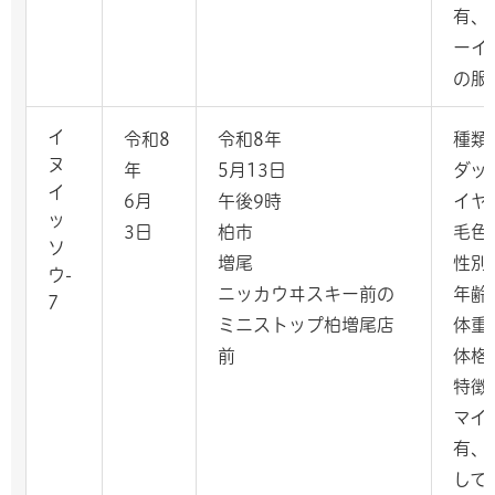
有、
ーイ
の服
イ
令和8
令和8年
種類
ヌ
年
5月13日
ダッ
イ
6月
午後9時
イヤ
ッ
3日
柏市
毛色
ソ
増尾
性別
ウ-
ニッカウヰスキー前の
年齢
7
ミニストップ柏増尾店
体重
前
体格
特徴
マイ
有、
して