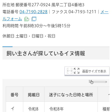
所在地 郵便番号277-0924 風早二丁目4番地3
電話番号
04-7190-2828
｜ファクス 04-7193-1211｜
メー
ルフォーム
（外部サイトへリンク）
（別ウインドウで開きます）
利用時間 午前8時30分～午後5時15分
休館日 土曜日・日曜日・祝日
飼い主さんが探しているイヌ情報
画面サイズで表示
イ
番号
掲載日
迷子になった日時と場所
イ
令和8
令和8年
種類