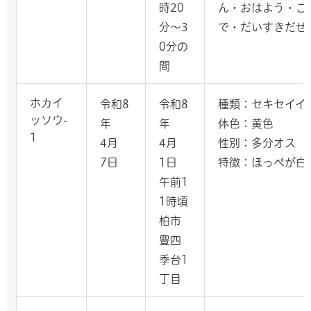
時20
ん・おはよう・こ
分～3
で・だいすきだぜ
0分の
間
ホカイ
令和8
令和8
種類：セキセイイ
ッソウ-
年
年
体色：黄色
1
4月
4月
性別：多分オス
7日
1日
特徴：ほっぺが白
午前1
1時頃
柏市
豊四
季台1
丁目