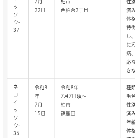
7月
柏市
性別
ッ
22日
西柏台2丁目
済み
ソ
体格
ウ-
特徴
37
し、
に汚
病、
応な
きな
ネ
令和8
令和8年
種類
コ
年
7月7日頃～
毛色
イ
7月
柏市
性別
ッ
15日
篠籠田
済み
ソ
年齢
ウ-
体格
35