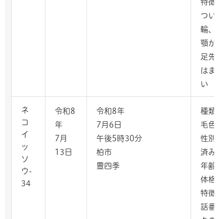
特徴
つい
輪、
顎か
足先
はま
い
ネ
令和8
令和8年
種類
コ
年
7月6日
毛色
イ
7月
午後5時30分
性別
ッ
13日
柏市
済み
ソ
豊四季
年齢
ウ-
体格
34
特徴
話番