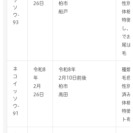
ッ
26日
柏市
性別
ソ
船戸
体格
ウ-
特徴
93
し、
でお
尾は
毛
ネ
令和8
令和8年
種類
コ
年
2月10日前後
毛色
イ
2月
柏市
性別
ッ
26日
高田
済み
ソ
体格
ウ-
特徴
91
ト有