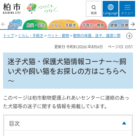
柏市 つづくを、
検索
Language
メニュー
つなぐ。
トップ
防災・安全
くらし・手続き
子育て・教育
健康・医療・福
トップ
>
くらし・手続き
>
ペット・動物
>
動物の保護、迷子、譲渡に関
する情報
> 迷子犬猫・保護犬猫情報コーナー～飼い犬や飼い猫をお探し
更新日
令和8(2026)年8月6日
ページID
3351
の方はこちらへ～
迷子犬猫・保護犬猫情報コーナー～
飼
い犬や飼い猫をお探しの方はこちらへ
～
このページは柏市動物愛護ふれあいセンターに連絡のあっ
た犬猫等の迷子に関する情報を掲載しています。
目次