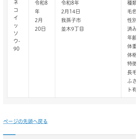
ネ
令和8
令和8年
種類
コ
年
2月14日
毛色
イ
2月
我孫子市
性別
ッ
20日
並木9丁目
済み
ソ
年齢
ウ-
体重
90
体格
特徴
長毛
ふさ
ト有
ページの先頭へ戻る