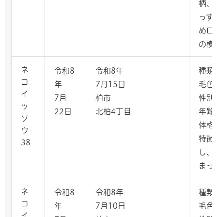
柄、
っす
め口
の模
ネ
令和8
令和8年
種類
コ
年
7月15日
毛色
イ
7月
柏市
性別
ッ
22日
北柏4丁目
年齢
ソ
体格
ウ-
特徴
38
し、
まっ
ネ
令和8
令和8年
種類
コ
年
7月10日
毛色
イ