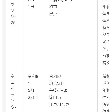
ッ
1日
柏市
年齢
ソ
根戸
体重：
ウ-
体格
26
特徴
ジで
足に
色、
っす
縞模
ネ
令和8
令和8年
種類
コ
年
5月23日
毛色
イ
5月
午後6時頃
年齢
ッ
27日
流山市
性別
ソ
江戸川台東
済み
ウ-
体格