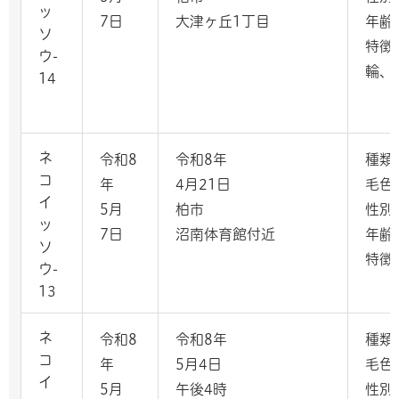
ッ
7日
大津ヶ丘1丁目
年齢
ソ
特徴
ウ-
輪、
14
ネ
令和8
令和8年
種類
コ
年
4月21日
毛色
イ
5月
柏市
性別
ッ
7日
沼南体育館付近
年齢
ソ
特徴
ウ-
13
ネ
令和8
令和8年
種類
コ
年
5月4日
毛色
イ
5月
午後4時
性別