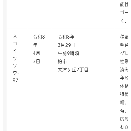
能性
ゴー
く、
ネ
令和8
令和8年
種類
コ
年
3月29日
毛色
イ
4月
午前9時頃
グレ
ッ
3日
柏市
性別
ソ
大津ヶ丘2丁目
済み
ウ-
年齢
97
体格
特徴
輪、
有、
尻尾
わか