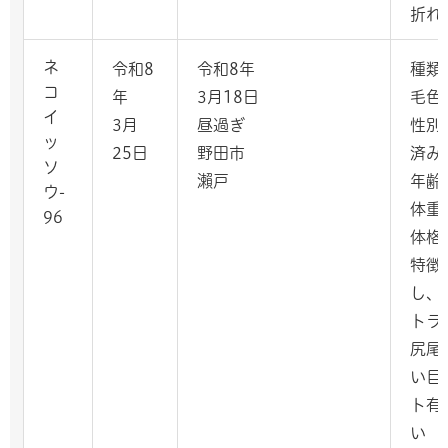
折れ
ネ
令和8
令和8年
種類
コ
年
3月18日
毛色
イ
3月
昼過ぎ
性別
ッ
25日
野田市
済み
ソ
瀨戸
年齢
ウ-
体重
96
体格
特徴
し、
トラ
尻尾
い目
ト有
い