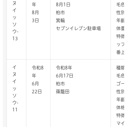
ヌ
年
8月1日
毛色
イ
8月
柏市
性別
ッ
3日
箕輪
年齢
ソ
セブンイレブン駐車場
体重
ウ-
特徴
13
ップ
番上
イ
令和8
令和8年
種類
ヌ
年
6月17日
毛色
イ
6月
柏市
ゴー
ッ
22日
篠籠田
性別
ソ
年齢
ウ-
体格
11
特徴
マイ