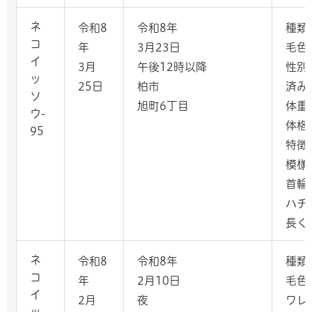
ネ
令和8
令和8年
種類
コ
年
3月23日
毛色
イ
3月
午後12時以降
性別
ッ
25日
柏市
済み
ソ
旭町6丁目
体重
ウ-
体格
95
特徴
模様
首輪
ハチ
長く
ネ
令和8
令和8年
種類
コ
年
2月10日
毛色
イ
2月
夜
ワレ