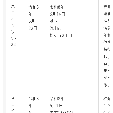
ネ
令和8
令和8年
種類
コ
年
6月19日
毛色
イ
6月
朝～
性別
ッ
22日
流山市
済み
ソ
松ヶ丘2丁目
年齢
ウ-
体格
28
特徴
し、
有、
まっ
がっ
る、
ネ
令和8
令和8年
種類
コ
年
6月1日
毛色
イ
6月
午前1時30分
性別