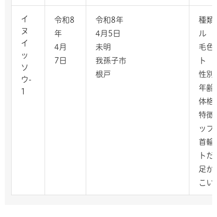
イ
令和8
令和8年
種類
ヌ
年
4月5日
ル
イ
4月
未明
毛色
ッ
7日
我孫子市
ト
ソ
根戸
性別
ウ-
年齢
1
体格
特徴
ップ
首輪
トだ
足が
こい