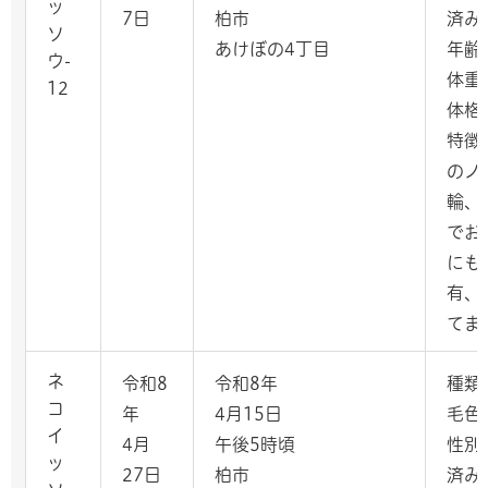
ッ
7日
柏市
済み
ソ
あけぼの4丁目
年齢
ウ-
体重
12
体格
特徴
のノ
輪、
でお
にも
有、
てま
ネ
令和8
令和8年
種類
コ
年
4月15日
毛色
イ
4月
午後5時頃
性別
ッ
27日
柏市
済み