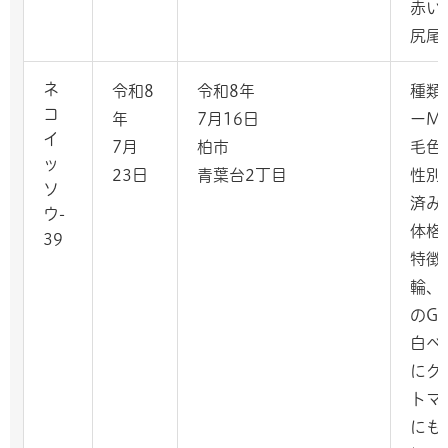
赤い
尻尾
ネ
令和8
令和8年
種類
コ
年
7月16日
ーMI
イ
7月
柏市
毛色
ッ
23日
青葉台2丁目
性別
ソ
済み
ウ-
体格
39
特徴
輪、
のG
白ベ
にグ
トマ
にも