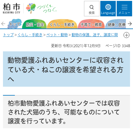
柏市 つづくを、
検索
Language
メニュー
つなぐ。
トップ
防災・安全
くらし・手続き
子育て・教育
健康・医療・福
トップ
>
くらし・手続き
>
ペット・動物
>
動物の保護、迷子、譲渡に関
する情報
> 動物愛護ふれあいセンターに収容されている犬・ねこの譲渡
更新日
令和3(2021)年12月9日
ページID
3348
を希望される方へ
動物愛護ふれあいセンターに収容され
ている犬・ねこの譲渡を希望される方
へ
柏市動物愛護ふれあいセンターでは収容
された犬猫のうち、可能なものについて
譲渡を行っています。