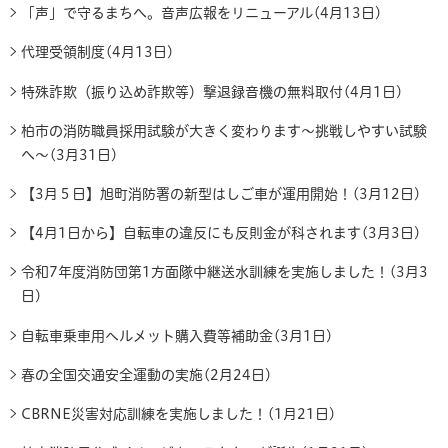
「声」で守るまちへ。音声広報をリニューアル(4月13日)
代理受領制度(4月13日)
特殊詐欺（振り込め詐欺等）撃退録音機の無料取付(4月1日)
柏市の消防職員採用試験が大きく変わります～挑戦しやすい試験
へ～(3月31日)
【3月５日】旭町消防署の新型はしご車が運用開始！(3月12日)
【4月1日から】自転車の違反にも反則金が科されます(3月3日)
令和7年度消防団第1方面隊中継送水訓練を実施しました！(3月3
日)
自転車乗車用ヘルメット購入費等補助金(3月1日)
春の全国交通安全運動の実施(2月24日)
CBRNE災害対応訓練を実施しました！(1月21日)