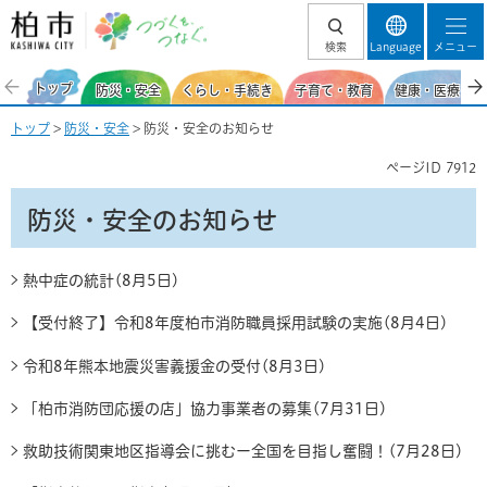
柏市 つづくを、
検索
Language
メニュー
つなぐ。
トップ
防災・安全
くらし・手続き
子育て・教育
健康・医療・福
トップ
>
防災・安全
> 防災・安全のお知らせ
ページID
7912
防災・安全のお知らせ
熱中症の統計(8月5日)
【受付終了】令和8年度柏市消防職員採用試験の実施(8月4日)
令和8年熊本地震災害義援金の受付(8月3日)
「柏市消防団応援の店」協力事業者の募集(7月31日)
救助技術関東地区指導会に挑むー全国を目指し奮闘！(7月28日)