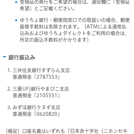
受領証の発行をご希望の場合は、通信欄に「受領証
希望」とご記載ください。
ゆうちょ銀行・郵便局窓口での取扱いの場合、郵便
振替手数料は免除されます。（ATMによる通常払
込みおよびゆうちょダイレクトをご利用の場合は、
所定の振込手数料がかかります）
銀行振込み
三井住友銀行すずらん支店
普通預金「2787553」
三菱UFJ銀行やまびこ支店
普通預金「2105551」
みずほ銀行クヌギ支店
普通預金「0620820」
（補足）口座名義はいずれも「日本赤十字社（ニホンセキ