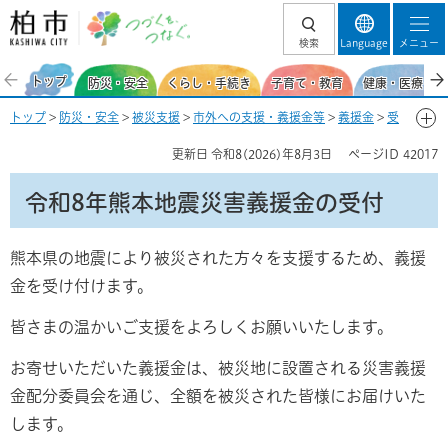
柏市 つづくを、
検索
Language
メニュー
つなぐ。
トップ
防災・安全
くらし・手続き
子育て・教育
健康・医療・福
トップ
>
防災・安全
>
被災支援
>
市外への支援・義援金等
>
義援金
>
受
付中
> 令和8年熊本地震災害義援金の受付
更新日
令和8(2026)年8月3日
ページID
42017
令和8年熊本地震災害義援金の受付
熊本県の地震により被災された方々を支援するため、義援
金を受け付けます。
皆さまの温かいご支援をよろしくお願いいたします。
お寄せいただいた義援金は、被災地に設置される災害義援
金配分委員会を通じ、全額を被災された皆様にお届けいた
します。