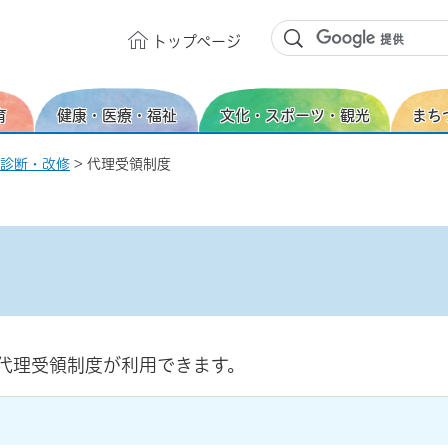
トップ
ページ
育
健康・医療・福祉
文化・スポーツ・観光
まち
診断・改修
> 代理受領制度
代理受領制度が利用できます。