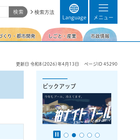
検索方法
Language
メニュー
づくり・都市開発
しごと・産業
市政情報
更新日
令和8(2026)年4月13日
ページID
45290
ピックアップ