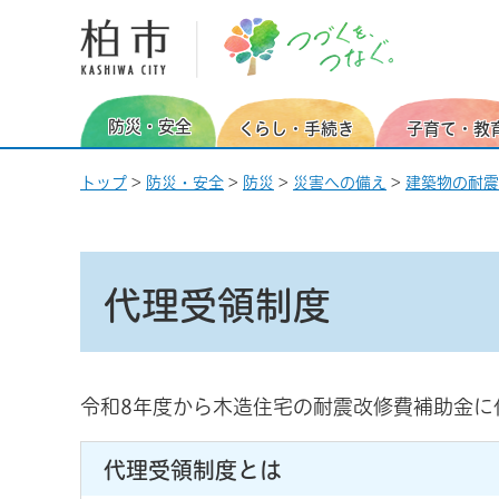
柏市 つづくを、つなぐ。
防災・安全
くらし・手続き
子育て・教
トップ
>
防災・安全
>
防災
>
災害への備え
>
建築物の耐震
代理受領制度
令和8年度から木造住宅の耐震改修費補助金に
代理受領制度とは