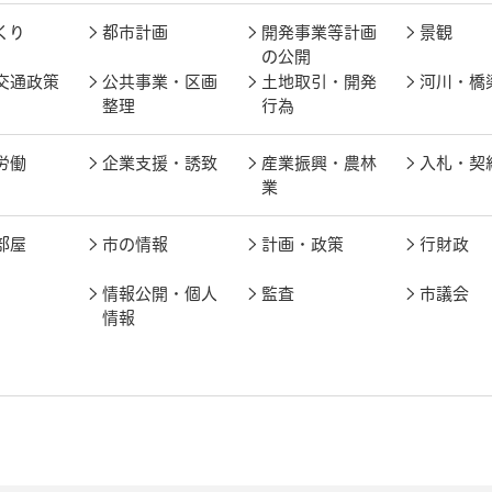
くり
都市計画
開発事業等計画
景観
の公開
交通政策
公共事業・区画
土地取引・開発
河川・橋
整理
行為
労働
企業支援・誘致
産業振興・農林
入札・契
業
部屋
市の情報
計画・政策
行財政
情報公開・個人
監査
市議会
情報