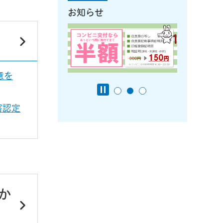
お知らせ
意を
害認定
か