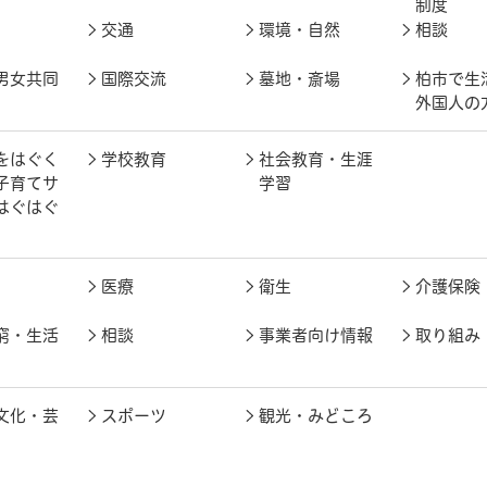
制度
交通
環境・自然
相談
男女共同
国際交流
墓地・斎場
柏市で生
外国人の
をはぐく
学校教育
社会教育・生涯
子育てサ
学習
はぐはぐ
医療
衛生
介護保険
窮・生活
相談
事業者向け情報
取り組み
文化・芸
スポーツ
観光・みどころ