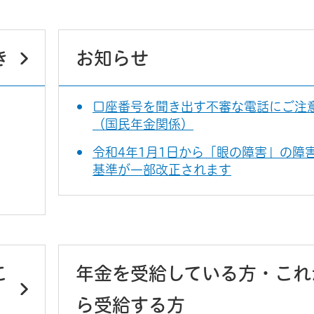
き
お知らせ
口座番号を聞き出す不審な電話にご注
（国民年金関係）
令和4年1月1日から「眼の障害」の障
基準が一部改正されます
こ
年金を受給している方・これ
ら受給する方