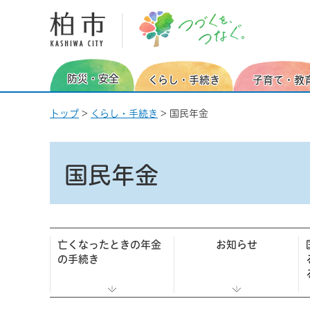
柏市 つづくを、つなぐ。
防災・安全
くらし・手続き
子育て・教
トップ
>
くらし・手続き
> 国民年金
国民年金
亡くなったときの年金
お知らせ
の手続き