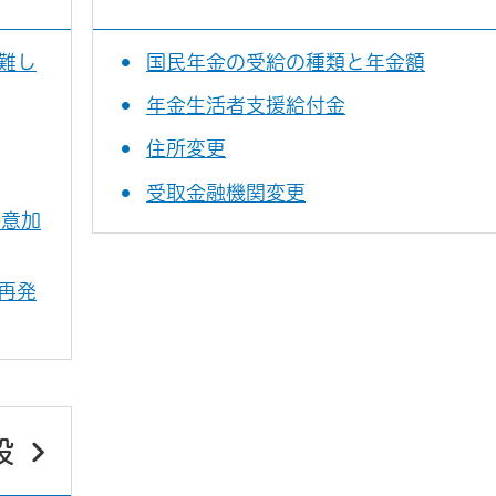
難し
国民年金の受給の種類と年金額
年金生活者支援給付金
住所変更
受取金融機関変更
任意加
再発
設