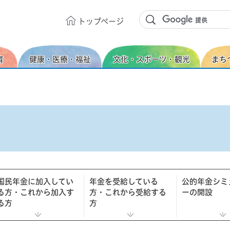
トップ
ページ
育
健康・医療・福祉
文化・スポーツ・観光
まち
国民年金に加入してい
年金を受給している
公的年金シミ
る方・これから加入す
方・これから受給する
ーの開設
る方
方