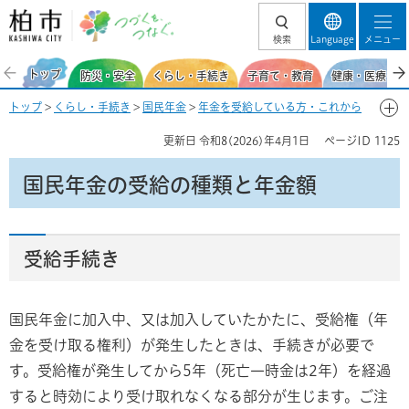
柏市 つづくを、
検索
Language
メニュー
つなぐ。
トップ
防災・安全
くらし・手続き
子育て・教育
健康・医療・福
トップ
>
くらし・手続き
>
国民年金
>
年金を受給している方・これから
受給する方
> 国民年金の受給の種類と年金額
更新日
令和8(2026)年4月1日
ページID
1125
国民年金の受給の種類と年金額
受給手続き
国民年金に加入中、又は加入していたかたに、受給権（年
金を受け取る権利）が発生したときは、手続きが必要で
す。受給権が発生してから5年（死亡一時金は2年）を経過
すると時効により受け取れなくなる部分が生じます。ご注