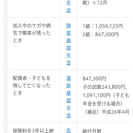
年
数）×12月
金
加入中のケガや病
障
1級：1,059,125円
気で障害が残った
害
2級：847,300円
とき
基
礎
年
金
配偶者・子どもを
遺
847,300円
残して亡くなった
族
子の加算243,800円、
とき
基
1,091,100円（子
礎
年金を受ける場合）
年
（補足）平成26年4月
金
保険料を3年以上納
死
納付月数