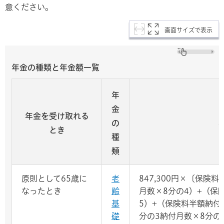
意ください。
画面サイズで表示
年金の種類と年金額一覧
年
金
年金を受け取れる
の
とき
種
類
原則として65歳に
老
847,300円×〔保険
なったとき
齢
月数×8分の4）+（保
基
5）+（保険料半額納付
礎
分の3納付月数×8分の