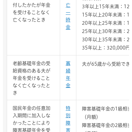
付したかたが年金
亡
3年以上15年未満：120
を受けることなく
一
15年以上20年未満：14
亡くなったとき
時
20年以上25年未満：17
金
25年以上30年未満：22
30年以上35年未満：27
35年以上：320,000円
老齢基礎年金の受
寡
夫が65歳から受給でき
給資格のある夫が
婦
年金を受けること
年
なく亡くなったと
金
き
国民年金の任意加
特
障害基礎年金の1級相当に
入期間に加入しな
別
（月額）
かったことにより
障
障害基礎年金の2級相当に
障害基礎年金を受
害