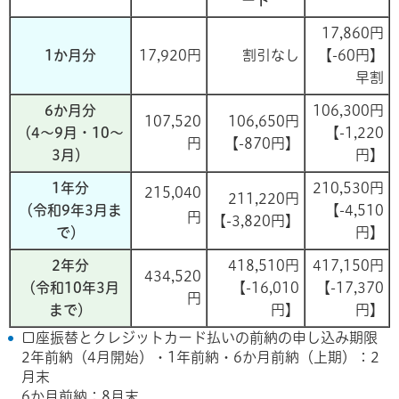
ード
17,860円
1か月分
17,920円
割引なし
【-60円】
早割
6か月分
106,300円
107,520
106,650円
（4～9月・10～
【-1,220
円
【-870円】
3月）
円】
1年分
210,530円
215,040
211,220円
（令和9年3月ま
【-4,510
円
【-3,820円】
で）
円】
2年分
418,510円
417,150円
434,520
（令和10年3月
【-16,010
【-17,370
円
まで）
円】
円】
口座振替とクレジットカード払いの前納の申し込み期限
2年前納（4月開始）・1年前納・6か月前納（上期）：2
月末
6か月前納：8月末