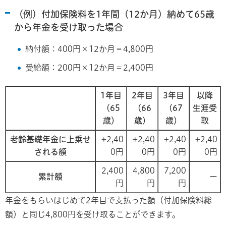
（例）付加保険料を1年間（12か月）納めて65歳
から年金を受け取った場合
納付額：400円×12か月＝4,800円
受給額：200円×12か月＝2,400円
1年目
2年目
3年目
以降
（65
（66
（67
生涯受
歳）
歳）
歳）
取
老齢基礎年金に上乗せ
+2,40
+2,40
+2,40
+2,40
される額
0円
0円
0円
0円
2,400
4,800
7,200
累計額
ー
円
円
円
年金をもらいはじめて2年目で支払った額（付加保険料総
額）と同じ4,800円を受け取ることができます。