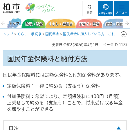
柏市 つづくを、
検索
Language
メニュー
つなぐ。
トップ
防災・安全
くらし・手続き
子育て・教育
健康・医療・福
トップ
>
くらし・手続き
>
国民年金
>
国民年金に加入している方・これ
から加入する方
> 国民年金保険料と納付方法
更新日
令和8(2026)年4月1日
ページID
1123
国民年金保険料と納付方法
国民年金保険料には定額保険料と付加保険料があります。
定額保険料：一律に納める（支払う）保険料
付加保険料：希望により、定額保険料に400円（月額）
上乗せして納める（支払う）ことで、将来受け取る年金
を増やすことができる
目次