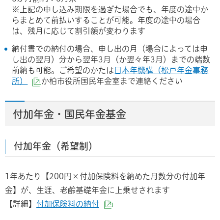
※上記の申し込み期限を過ぎた場合でも、年度の途中か
らまとめて前払いすることが可能。年度の途中の場合
は、残月に応じて割引額が変わります
納付書での納付の場合、申し出の月（場合によっては申
し出の翌月）分から翌年3月（か翌々年3月）までの端数
前納も可能。ご希望のかたは
日本年機構（松戸年金事務
所）
か柏市役所国民年金室まで連絡ください
（外部サイトへリンク）
付加年金・国民年金基金
付加年金（希望制）
1年あたり【200円×付加保険料を納めた月数分の付加年
金】が、生涯、老齢基礎年金に上乗せされます
【詳細】
付加保険料の納付
（外部サイトへリンク）