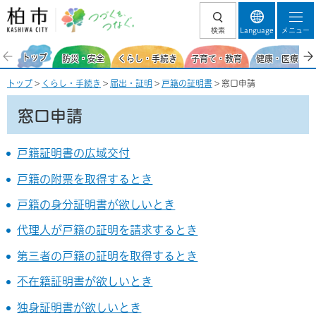
柏市 つづくを、
検索
Language
メニュー
つなぐ。
トップ
防災・安全
くらし・手続き
子育て・教育
健康・医療・福
トップ
>
くらし・手続き
>
届出・証明
>
戸籍の証明書
> 窓口申請
窓口申請
戸籍証明書の広域交付
戸籍の附票を取得するとき
戸籍の身分証明書が欲しいとき
代理人が戸籍の証明を請求するとき
第三者の戸籍の証明を取得するとき
不在籍証明書が欲しいとき
独身証明書が欲しいとき