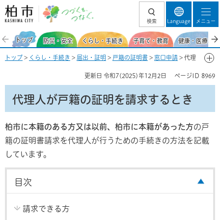
柏市 つづくを、
検索
Language
メニュー
つなぐ。
トップ
防災・安全
くらし・手続き
子育て・教育
健康・医療・福
トップ
>
くらし・手続き
>
届出・証明
>
戸籍の証明書
>
窓口申請
> 代理
人が戸籍の証明を請求するとき
更新日
令和7(2025)年12月2日
ページID
8969
代理人が戸籍の証明を請求するとき
柏市に本籍のある方又は以前、柏市に本籍があった方
の戸
籍の証明書請求を代理人が行うための手続きの方法を記載
しています。
目次
請求できる方