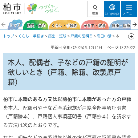
柏市 つづくを、
検索
Language
メニュー
つなぐ。
トップ
防災・安全
くらし・手続き
子育て・教育
健康・医療・福
トップ
>
くらし・手続き
>
届出・証明
>
戸籍の証明書
>
窓口申請
> 本
人、配偶者、子などの戸籍の証明が欲しいとき（戸籍、除籍、改製原戸
更新日
令和7(2025)年12月2日
ページID
22022
籍）
本人、配偶者、子などの戸籍の証明が
欲しいとき（戸籍、除籍、改製原戸
籍）
柏市に本籍のある方又は以前柏市に本籍があった方の戸籍
を本人、配偶者や子など直系親族が戸籍全部事項証明書
（戸籍謄本）、戸籍個人事項証明書（戸籍抄本）を請求す
る方法は次のとおりです。
なお、相続などで直系親族以外の方が戸籍の証明書を請求