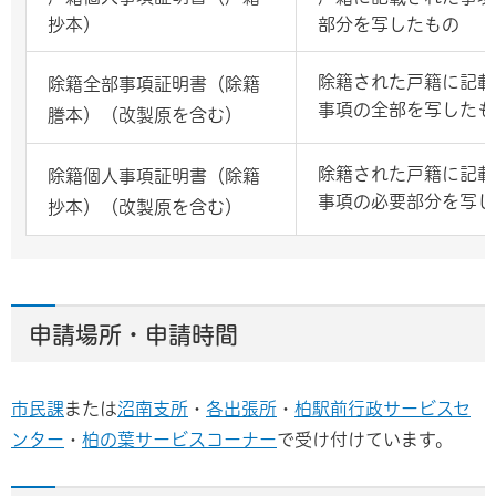
抄本）
部分を写したもの
除籍された戸籍に記載
除籍全部事項証明書（除籍
事項の全部を写したも
謄本）（改製原を含む）
除籍された戸籍に記載
除籍個人事項証明書（除籍
事項の必要部分を写し
抄本）（改製原を含む）
申請場所・申請時間
市民課
または
沼南支所
・
各出張所
・
柏駅前行政サービスセ
ンター
・
柏の葉サービスコーナー
で受け付けています。