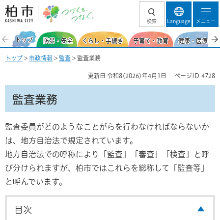
柏市 つづくを、
検索
Language
メニュー
つなぐ。
トップ
防災・安全
くらし・手続き
子育て・教育
健康・医療・福
トップ
>
市政情報
>
監査
> 監査業務
更新日
令和8(2026)年4月1日
ページID
4728
監査業務
監査委員がどのようなことがらを行わなければならないか
は、地方自治法で規定されています。
地方自治法での呼称により「監査」「審査」「検査」と呼
び分けられますが、柏市ではこれらを総称して「監査等」
と呼んでいます。
目次