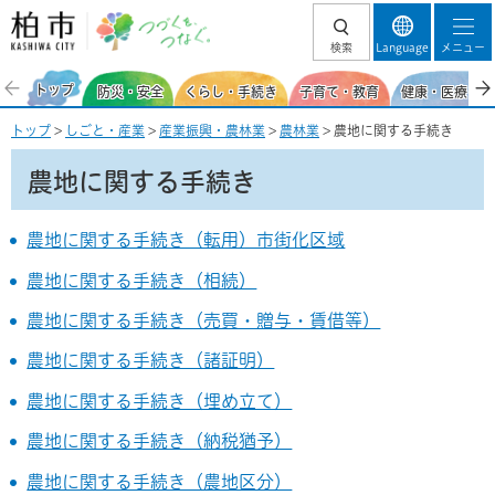
柏市 つづくを、
検索
Language
メニュー
つなぐ。
トップ
防災・安全
くらし・手続き
子育て・教育
健康・医療・福
トップ
>
しごと・産業
>
産業振興・農林業
>
農林業
> 農地に関する手続き
農地に関する手続き
農地に関する手続き（転用）市街化区域
農地に関する手続き（相続）
農地に関する手続き（売買・贈与・賃借等）
農地に関する手続き（諸証明）
農地に関する手続き（埋め立て）
農地に関する手続き（納税猶予）
農地に関する手続き（農地区分）