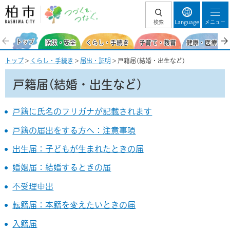
柏市 つづくを、
検索
Language
メニュー
つなぐ。
トップ
防災・安全
くらし・手続き
子育て・教育
健康・医療・福
トップ
>
くらし・手続き
>
届出・証明
> 戸籍届(結婚・出生など)
戸籍届(結婚・出生など)
戸籍に氏名のフリガナが記載されます
戸籍の届出をする方へ：注意事項
出生届：子どもが生まれたときの届
婚姻届：結婚するときの届
不受理申出
転籍届：本籍を変えたいときの届
入籍届