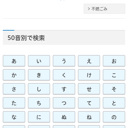
不燃ごみ
50音別で検索
あ
い
う
え
お
か
き
く
け
こ
さ
し
す
せ
そ
た
ち
つ
て
と
な
に
ぬ
ね
の