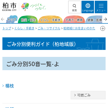
柏市 つづくを、
検索
Language
メニュー
つなぐ。
トップ
防災・安全
くらし・手続き
子育て・教育
健康・医療・福
トップ
>
くらし・手続き
>
ごみ・リサイクル
>
柏地域にお住まいのかた
>
ごみ分別便利ガイド(柏地域)
> ごみ分別50音一覧-よ
ごみ分別便利ガイド
（柏地域版）
ごみ分別50音一覧-よ
楊枝
可燃ごみ