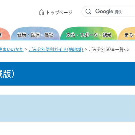
トップ
ページ
育
健康・医療・福祉
文化・スポーツ・観光
まち
住まいのかた
>
ごみ分別便利ガイド(柏地域)
> ごみ分別50音一覧-ふ
域版）