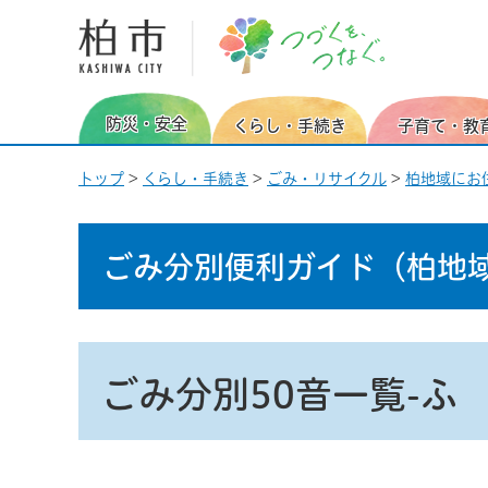
柏市 つづくを、つなぐ。
防災・安全
くらし・手続き
子育て・教
トップ
>
くらし・手続き
>
ごみ・リサイクル
>
柏地域にお
ごみ分別便利ガイド
（柏地
ごみ分別50音一覧-ふ