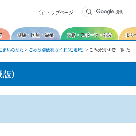
トップ
ページ
育
健康・医療・福祉
文化・スポーツ・観光
まち
住まいのかた
>
ごみ分別便利ガイド(柏地域)
> ごみ分別50音一覧-た
域版）