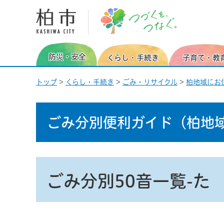
柏市 つづくを、つなぐ。
防災・安全
くらし・手続き
子育て・教
トップ
>
くらし・手続き
>
ごみ・リサイクル
>
柏地域にお
ごみ分別便利ガイド
（柏地
ごみ分別50音一覧-た