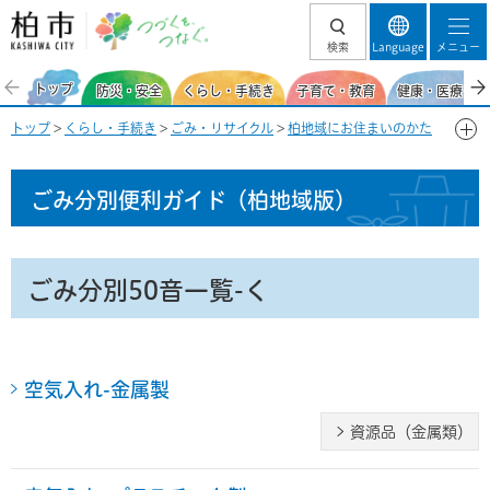
柏市 つづくを、
検索
Language
メニュー
つなぐ。
トップ
防災・安全
くらし・手続き
子育て・教育
健康・医療・福
トップ
>
くらし・手続き
>
ごみ・リサイクル
>
柏地域にお住まいのかた
>
ごみ分別便利ガイド(柏地域)
> ごみ分別50音一覧-く
ごみ分別便利ガイド
（柏地域版）
ごみ分別50音一覧-く
空気入れ-金属製
資源品（金属類）