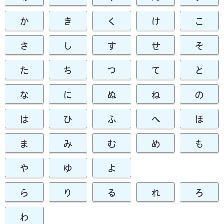
か
き
く
け
こ
さ
し
す
せ
そ
た
ち
つ
て
と
な
に
ぬ
ね
の
は
ひ
ふ
へ
ほ
ま
み
む
め
も
や
ゆ
よ
ら
り
る
れ
ろ
わ