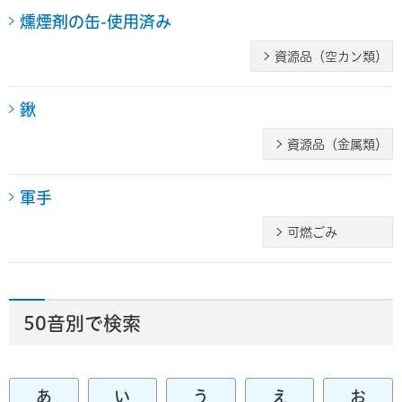
燻煙剤の缶-使用済み
資源品（空カン類）
鍬
資源品（金属類）
軍手
可燃ごみ
50音別で検索
あ
い
う
え
お