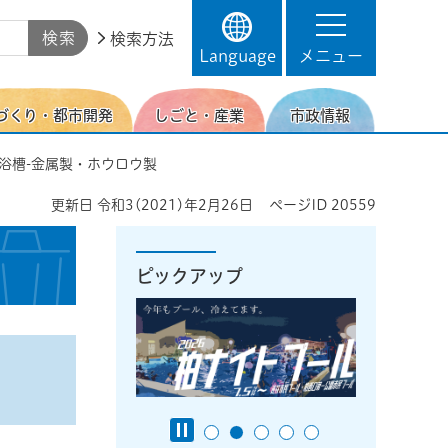
検索方法
Language
メニュー
づくり・都市開発
しごと・産業
市政情報
 浴槽-金属製・ホウロウ製
更新日
令和3(2021)年2月26日
ページID
20559
ピックアップ