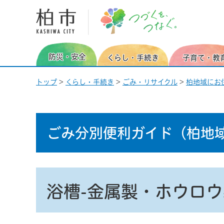
柏市 つづくを、つなぐ。
防災・安全
くらし・手続き
子育て・教
トップ
>
くらし・手続き
>
ごみ・リサイクル
>
柏地域にお
ごみ分別便利ガイド
（柏地
浴槽-金属製・ホウロウ