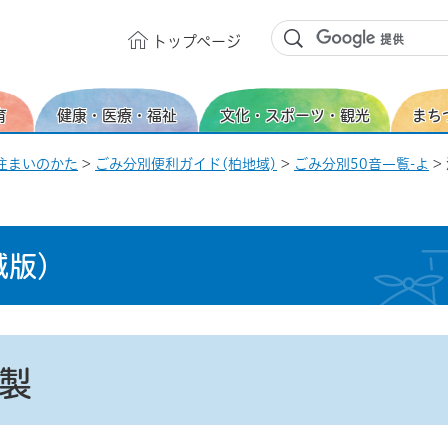
トップ
ページ
育
健康・医療・福祉
文化・スポーツ・観光
まち
住まいのかた
>
ごみ分別便利ガイド(柏地域)
>
ごみ分別50音一覧-よ
>
域版）
製