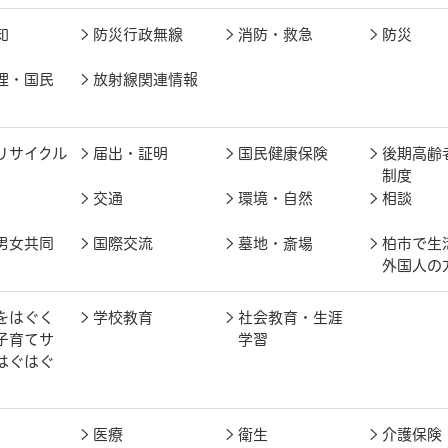
知
防災行政無線
消防・救急
防災
理・国民
放射線関連情報
リサイクル
届出・証明
国民健康保険
後期高齢
制度
交通
環境・自然
相談
男女共同
国際交流
墓地・斎場
柏市で生
外国人の
をはぐく
学校教育
社会教育・生涯
子育てサ
学習
はぐはぐ
医療
衛生
介護保険