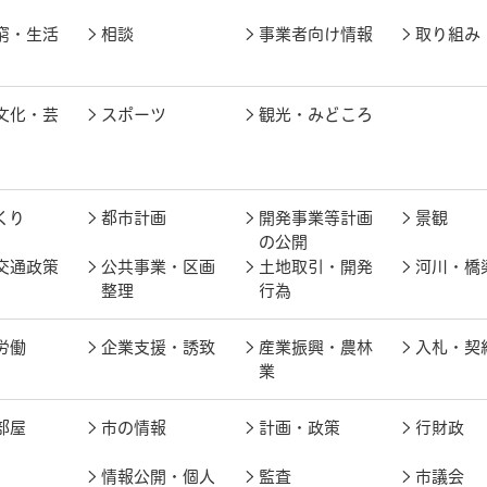
窮・生活
相談
事業者向け情報
取り組み
文化・芸
スポーツ
観光・みどころ
くり
都市計画
開発事業等計画
景観
の公開
交通政策
公共事業・区画
土地取引・開発
河川・橋
整理
行為
労働
企業支援・誘致
産業振興・農林
入札・契
業
部屋
市の情報
計画・政策
行財政
情報公開・個人
監査
市議会