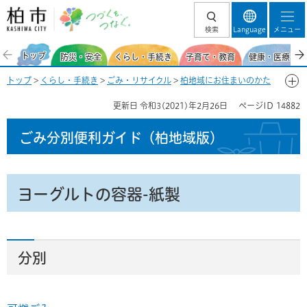
柏市 つづくを、
検索
Language
メニュー
つなぐ。
トップ
防災・安全
くらし・手続き
子育て・教育
健康・医療・福
トップ
>
くらし・手続き
>
ごみ・リサイクル
>
柏地域にお住まいのかた
>
ごみ分別便利ガイド(柏地域)
>
ごみ分別50音一覧-よ
> ヨーグルトの容
更新日
令和3(2021)年2月26日
ページID
14882
器-紙製
ごみ分別便利ガイド
（柏地域版）
ヨーグルトの容器-紙製
分別