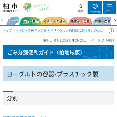
柏市 つづくを、
検索
Language
メニュー
つなぐ。
トップ
防災・安全
くらし・手続き
子育て・教育
健康・医療・福
トップ
>
くらし・手続き
>
ごみ・リサイクル
>
柏地域にお住まいのかた
>
ごみ分別便利ガイド(柏地域)
>
ごみ分別50音一覧-よ
> ヨーグルトの容
更新日
令和3(2021)年2月26日
ページID
14881
器-プラスチック製
ごみ分別便利ガイド
（柏地域版）
ヨーグルトの容器-プラスチック製
分別