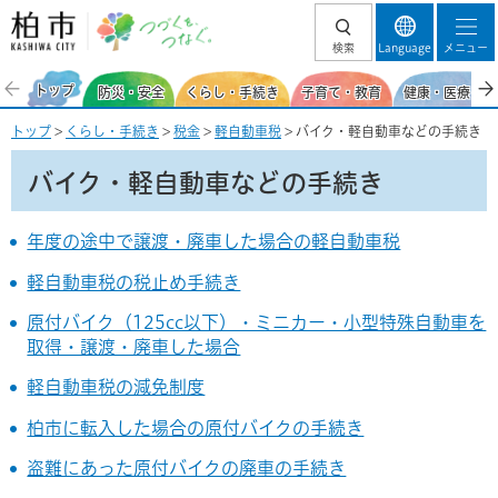
柏市 つづくを、
検索
Language
メニュー
つなぐ。
トップ
防災・安全
くらし・手続き
子育て・教育
健康・医療・福
トップ
>
くらし・手続き
>
税金
>
軽自動車税
> バイク・軽自動車などの手続き
バイク・軽自動車などの手続き
年度の途中で譲渡・廃車した場合の軽自動車税
軽自動車税の税止め手続き
原付バイク（125cc以下）・ミニカー・小型特殊自動車を
取得・譲渡・廃車した場合
軽自動車税の減免制度
柏市に転入した場合の原付バイクの手続き
盗難にあった原付バイクの廃車の手続き