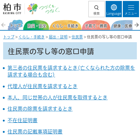
柏市 つづくを、
検索
Language
メニュー
つなぐ。
トップ
防災・安全
くらし・手続き
子育て・教育
健康・医療・福
トップ
>
くらし・手続き
>
届出・証明
>
住民票
> 住民票の写し等の窓口申請
住民票の写し等の窓口申請
第三者の住民票を請求するとき(亡くなられた方の除票を
請求する場合も含む)
代理人が住民票を請求するとき
本人、同じ世帯の人が住民票を取得するとき
住民票の除票を請求するとき
不在住証明書
住民票の記載事項証明書