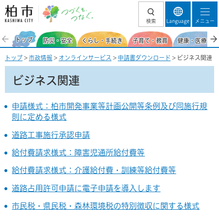
柏市 つづくを、
検索
Language
メニュー
つなぐ。
トップ
防災・安全
くらし・手続き
子育て・教育
健康・医療・福
トップ
>
市政情報
>
オンラインサービス
>
申請書ダウンロード
> ビジネス関連
ビジネス関連
申請様式：柏市開発事業等計画公開等条例及び同施行規
則に定める様式
道路工事施行承認申請
給付費請求様式：障害児通所給付費等
給付費請求様式：介護給付費・訓練等給付費等
道路占用許可申請に電子申請を導入します
市民税・県民税・森林環境税の特別徴収に関する様式