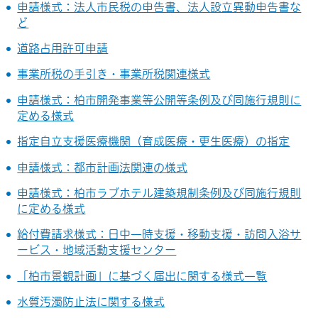
申請様式：法人市民税の申告書、法人設立異動申告書な
ど
道路占用許可申請
事業所税の手引き・事業所税関連様式
申請様式：柏市開発事業等公開等条例及び同施行規則に
定める様式
指定自立支援医療機関（育成医療・更生医療）の指定
申請様式：都市計画法関連の様式
申請様式：柏市ラブホテル建築規制条例及び同施行規則
に定める様式
給付費請求様式：日中一時支援・移動支援・訪問入浴サ
ービス・地域活動支援センター
「柏市景観計画」に基づく届出に関する様式一覧
水質汚濁防止法に関する様式