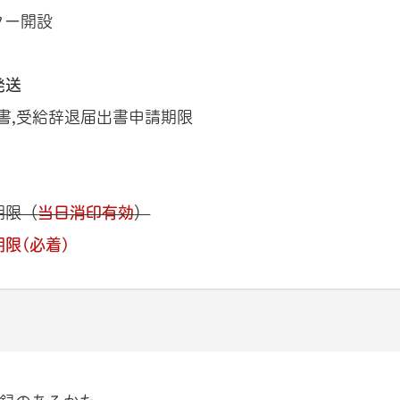
ター開設
発送
書,受給辞退届出書申請期限
期限（
当日消印有効
）
限(必着)