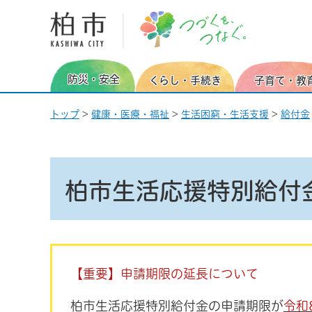
柏市 つづくを、つなぐ。
防災・安全
くらし・手続き
子育て・教
トップ
>
健康・医療・福祉
>
生活困窮・生活支援
>
給付金
柏市生活応援特別給付
【重要】申請期限の延長について
柏市生活応援特別給付金の申請期限が
令和