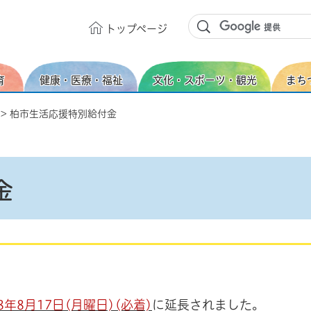
トップ
ページ
育
健康・医療・福祉
文化・スポーツ・観光
まち
> 柏市生活応援特別給付金
金
8年8月17日(月曜日)(必着)
に延長されました。