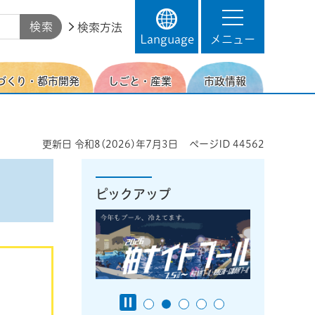
検索方法
Language
メニュー
づくり・都市開発
しごと・産業
市政情報
更新日
令和8(2026)年7月3日
ページID
44562
ピックアップ