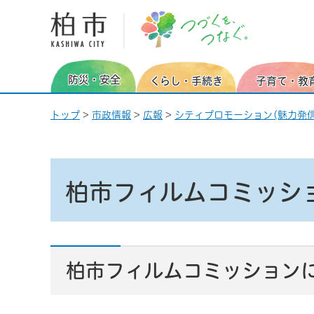
柏市 つづくを、つなぐ。
防災・安全
くらし・手続き
子育て・教
トップ
>
市政情報
>
広報
>
シティプロモーション(魅力発信
柏市フィルムコミッシ
柏市フィルムコミッション