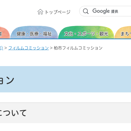
トップ
ページ
育
健康・医療・福祉
文化・スポーツ・観光
まち
)
>
フィルムコミッション
> 柏市フィルムコミッション
ョン
について