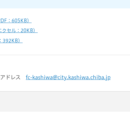
F：605KB）
クセル：20KB）
392KB）
ルアドレス
fc-kashiwa@city.kashiwa.chiba.jp