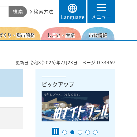
検索方法
Language
メニュー
づくり・都市開発
しごと・産業
市政情報
更新日
令和8(2026)年7月28日
ページID
34469
ピックアップ