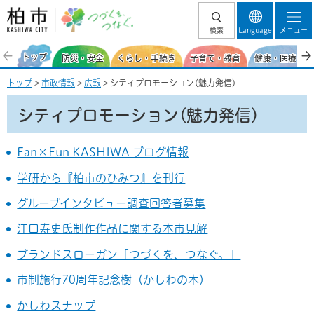
柏市 つづくを、
検索
Language
メニュー
つなぐ。
トップ
防災・安全
くらし・手続き
子育て・教育
健康・医療・福
トップ
>
市政情報
>
広報
> シティプロモーション(魅力発信)
シティプロモーション(魅力発信)
Fan×Fun KASHIWA ブログ情報
学研から『柏市のひみつ』を刊行
グループインタビュー調査回答者募集
江口寿史氏制作作品に関する本市見解
ブランドスローガン「つづくを、つなぐ。」
市制施行70周年記念樹（かしわの木）
かしわスナップ