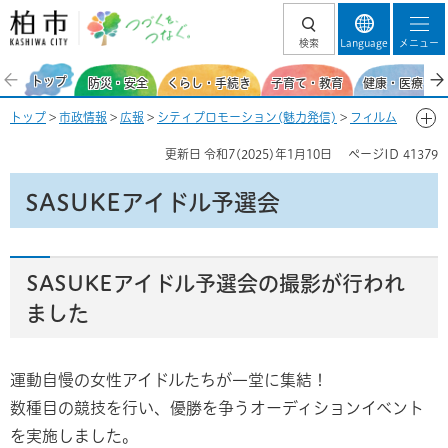
柏市 つづくを、
検索
Language
メニュー
つなぐ。
トップ
防災・安全
くらし・手続き
子育て・教育
健康・医療・福
トップ
>
市政情報
>
広報
>
シティプロモーション(魅力発信)
>
フィルム
コミッション
>
柏市フィルムコミッション
> SASUKEアイドル予選会
更新日
令和7(2025)年1月10日
ページID
41379
SASUKEアイドル予選会
SASUKEアイドル予選会の撮影が行われ
ました
運動自慢の女性アイドルたちが一堂に集結！
​​​​​​数種目の競技を行い、優勝を争うオーディションイベント
を実施しました。