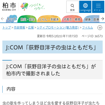
柏市 つづくを、
検索
Language
メニュー
つなぐ。
トップ
防災・安全
くらし・手続き
子育て・教育
健康・医療・福
トップ
>
市政情報
>
広報
>
シティプロモーション(魅力発信)
>
フィルム
コミッション
>
柏市フィルムコミッション
> J:COM「荻野目洋子の虫は
更新日
令和5(2023)年11月15日
ページID
36573
ともだち」
J:COM「荻野目洋子の虫はともだち」​​​​
J:COM「荻野目洋子の虫はともだち」が
柏市内で撮影されました
内容
虫の歌を作ってしまうほど虫を愛する荻野目洋子が虫たち