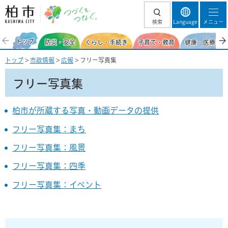
柏市 つづくを、
検索
Language
メニュー
つなぐ。
トップ
防災・安全
くらし・手続き
子育て・教育
健康・医療・福
トップ
>
市政情報
>
広報
> フリー写真集
フリー写真集
柏市が所蔵する写真・動画データの提供
フリー写真集：まち
フリー写真集：風景
フリー写真集：四季
フリー写真集：イベント