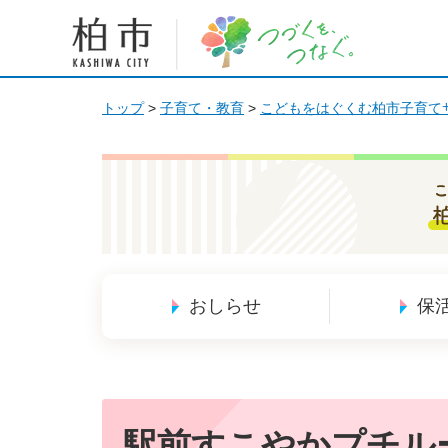
柏市 つづくを、つなぐ。
トップ
>
子育て・教育
>
こどもをはぐくむ柏市子育て
こ
おしらせ
保
駅前すこやかプチル