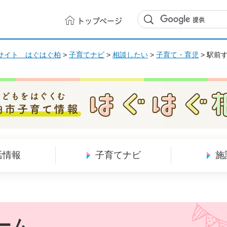
トップ
ページ
サイト はぐはぐ柏
>
子育てナビ
>
相談したい
>
子育て・育児
> 駅前
どもをはぐくむ 柏市子育て情報 はぐはぐ柏
活情報
子育てナビ
施
ーム