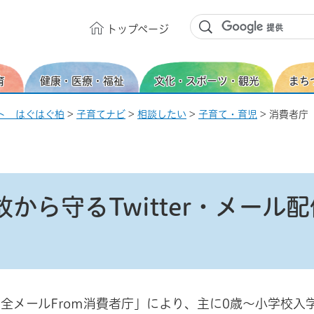
トップ
ページ
育
健康・医療・福祉
文化・スポーツ・観光
まち
ト はぐはぐ柏
>
子育てナビ
>
相談したい
>
子育て・育児
> 消費者庁
から守るTwitter・メール配
全メールFrom消費者庁」により、主に0歳～小学校入