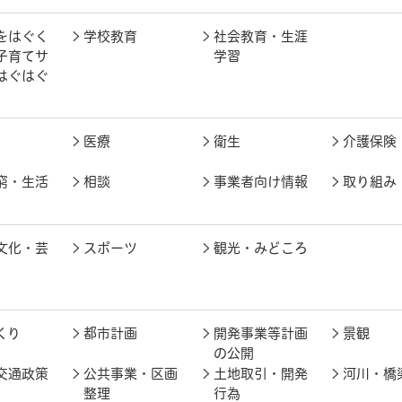
をはぐく
学校教育
社会教育・生涯
子育てサ
学習
はぐはぐ
医療
衛生
介護保険
窮・生活
相談
事業者向け情報
取り組み
文化・芸
スポーツ
観光・みどころ
くり
都市計画
開発事業等計画
景観
の公開
交通政策
公共事業・区画
土地取引・開発
河川・橋
整理
行為