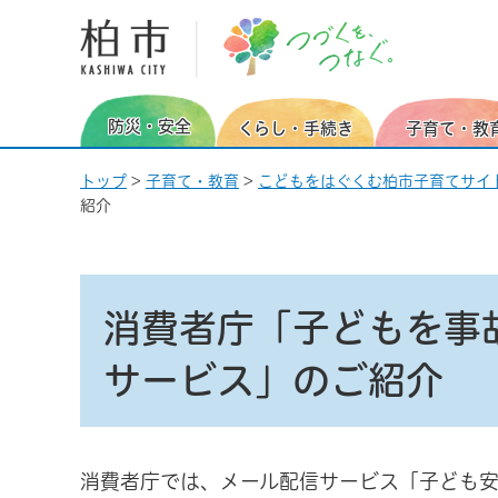
柏市 つづくを、つなぐ。
防災・安全
くらし・手続き
子育て・教
トップ
>
子育て・教育
>
こどもをはぐくむ柏市子育てサイ
紹介
消費者庁「子どもを事故
サービス」のご紹介
消費者庁では、メール配信サービス「子ども安