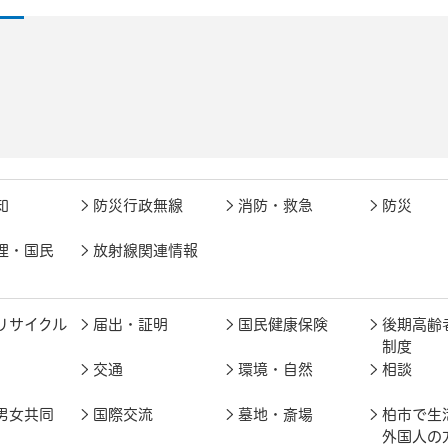
知
防災行政無線
消防・救急
防災
理・国民
放射線関連情報
リサイクル
届出・証明
国民健康保険
後期高齢
制度
交通
環境・自然
相談
男女共同
国際交流
墓地・斎場
柏市で生
外国人の