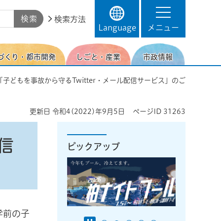
検索方法
Language
メニュー
づくり・都市開発
しごと・産業
市政情報
「子どもを事故から守るTwitter・メール配信サービス」のご
更新日
令和4(2022)年9月5日
ページID
31263
信
ピックアップ
学前の子