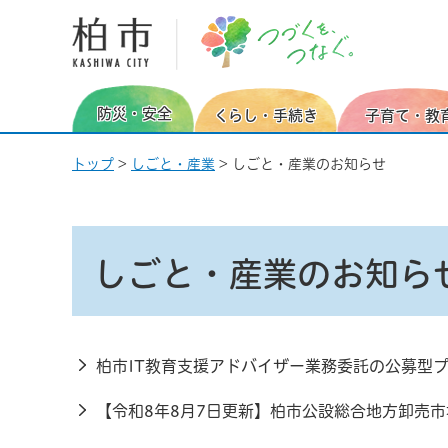
柏市 つづくを、つなぐ。
防災・安全
くらし・手続き
子育て・教
トップ
>
しごと・産業
> しごと・産業のお知らせ
しごと・産業のお知ら
柏市IT教育支援アドバイザー業務委託の公募型プ
【令和8年8月7日更新】柏市公設総合地方卸売市