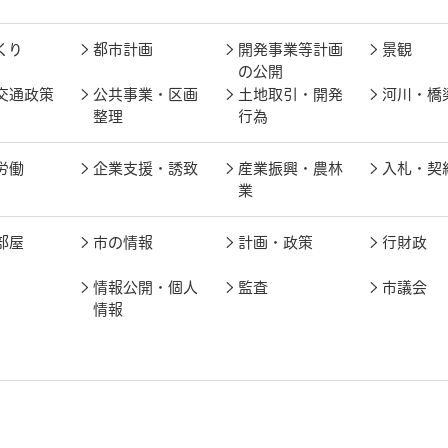
くり
都市計画
開発事業等計画
景観
の公開
交通政策
公共事業・区画
土地取引・開発
河川・橋
整理
行為
労働
企業支援・誘致
産業振興・農林
入札・契
業
部屋
市の情報
計画・政策
行財政
情報公開・個人
監査
市議会
情報