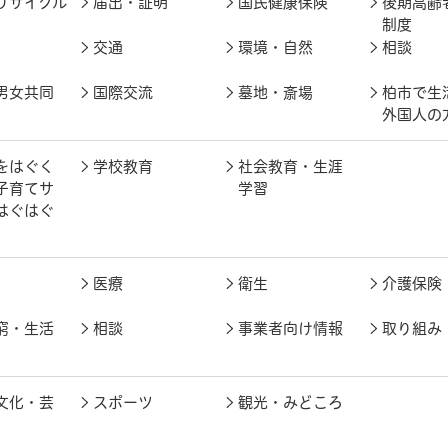
リサイクル
届出・証明
国民健康保険
後期高齢
制度
交通
環境・自然
相談
男女共同
国際交流
墓地・斎場
柏市で生
外国人の
をはぐく
学校教育
社会教育・生涯
子育てサ
学習
はぐはぐ
医療
衛生
介護保険
窮・生活
相談
事業者向け情報
取り組み
文化・芸
スポーツ
観光・みどころ