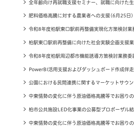
全年齢向け再就職支援セミナー、就職に向けた生活
肥料価格高騰に対する農業者への支援(6月25日)
令和8年度柏駅東口駅前再整備実現化方策検討業務
柏駅東口駅前再整備に向けた社会実験企画支援業務
令和8年度柏駅周辺都市機能誘導方策検討業務委託
PowerBI活用支援およびダッシュボード作成伴
公園における民間連携に関するマーケットサウンデ
中東情勢の変化に伴う原油価格高騰等でお困りの
柏市公共施設LED化事業の公募型プロポーザル結果
中東情勢の変化に伴う原油価格高騰等でお困りの農