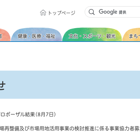
トップ
ページ
育
健康・医療・福祉
文化・スポーツ・観光
まち
せ
ロポーザル結果(8月7日)
場再整備及び市場用地活用事業の検討推進に係る事業協力者募集