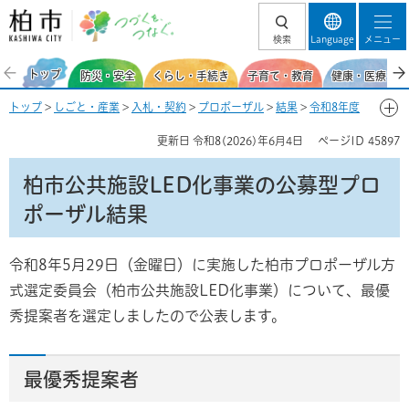
柏市 つづくを、
検索
Language
メニュー
つなぐ。
トップ
防災・安全
くらし・手続き
子育て・教育
健康・医療・福
トップ
>
しごと・産業
>
入札・契約
>
プロポーザル
>
結果
>
令和8年度
> 柏市公共施設LED化事業の公募型プロポーザル結果
更新日
令和8(2026)年6月4日
ページID
45897
柏市公共施設LED化事業の公募型プロ
ポーザル結果
令和8年5月29日（金曜日）に実施した柏市プロポーザル方
式選定委員会（柏市公共施設LED化事業）について、最優
秀提案者を選定しましたので公表します。
最優秀提案者